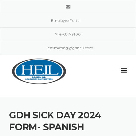
Skip
to
content
Employee Portal
714-687-9100
estimating@gdheil.com
GDH SICK DAY 2024
FORM- SPANISH